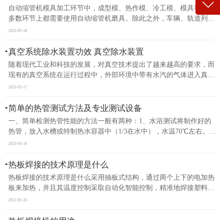
自动缩管机模具加工环节中，成型模、热作模、冷工模、模具等绝大
多数环节上都需要使用自动缩管机磨具。除此之外，车辆、轨道列
车、一般机械加工行业、及近些年慢慢扩张使用量的家具制造业早已
2023-05-18
变成自动缩管机机械加工行业的重要客户。而自动缩管机模具组装
是..
真空系统除水装置功效 真空除水装置
随着现代工业和科技的发展，对真空技术提出了越来越高的要求，而
现有的真空系统在运行过程中，外部环境中带有水汽的气体进入真空
系统内或真空系统本身产生带有水汽的气体，这些水汽在真空系统内
2023-05-17
移动都将对真空系统内的设备造成恶劣影响。现有的除水装置除水..
简单的热管测试方法及专业测试设备
一、简单检测热管性能的方法一般有两种：1、水浴测试将制作好的
热管，放入水槽或特制热水容器中（1/3在水中），水温70℃左右。用
手碰触另外一头，感觉温度的变化，如果很快就感觉到烫手，说明热
2023-05-16
管性能是合格的，反之，热管制作是失败的。2、晃动测试这种方法..
热板焊接的技术原理是什么
热板焊接的技术原理是什么采用抽板式结构，通过两个上下的电加热
板来加热，并且其温度控制采取自动化智能控制，精准地焊接塑料
件。焊接时将塑料工件由人工或机械手将其置于上下热板中间的下热
2022-05-26
板腔模中，当塑料工件紧贴信加热板时，塑料开始熔化。再经过一
段..