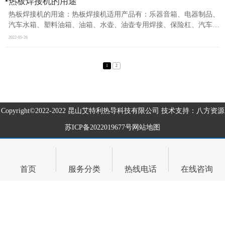
热板焊接机的用途
热板焊接机的用途：热板焊接机适用产品有：乐器音箱、电器制品、
汽车水箱、塑料油箱、油箱、水壶、油壶专用焊接、保险杠、汽车仪
表盘、储电池、蓄电池、汽车车尾灯、汽车进气管、洗衣机塑料平衡
2022-05-26
圈、洗衣鼓、洗碗碟机的水箱、塑料门窗、药品容器等塑料制品及..
1
2
Copyright©2022-2022
昆山艾特利热导科技有限公司
技术支持：八方资源
苏ICP备2022019677号
网站地图
首页
服务分类
热线电话
在线咨询