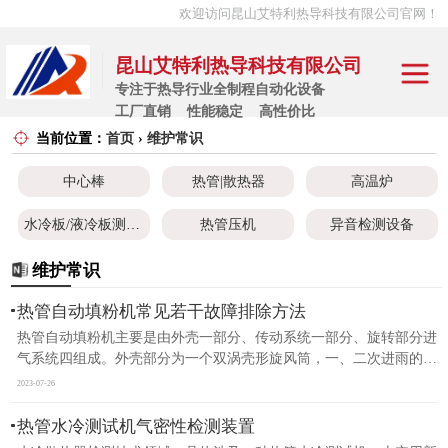
欢迎访问昆山艾特利热导科技有限公司官网！
昆山艾特利热导科技有限公司
专注于热导行业全制程自动化设备
工厂直销 性能稳定 高性价比
当前位置：
首页
›
维护常识
中心棒
中心棒
热管|散热器
高温炉
热管|散热器
水冷板/液冷板测试设备
热管压机
异音检测设备
高温炉
注液除水设备
热管设备
性能测试机
维护常识
水冷板/液冷板测
热管自动填粉机常见若干故障排除方法
焊接机系列
缩管机系列
测温机系列
试设备
热管压机
热管自动填粉机主要是由外壳一部分、传动系统一部分、旋转部分进
除气机系列
超导热管
气系统四组成。外壳部分为一个双涡壳形旋风筒，一、二次进雨的进
气口互成180°径向设置在筒节两边，好几个下料口对称性地安装于筒
异音检测设备
2023-07-26
节的上端，三次进气口设置在下圆锥体，导向性叶子固定于涡壳内..
热管水冷测试机气密性检测装置
注液除水设备