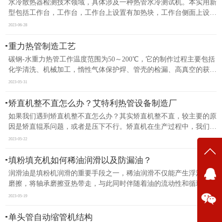
水冷散热器检测技术领域，具体涉及一种热管水冷测试机。本实用新
型包括工作台，工作台，工作台上设置有加热块，工作台侧面上设置
热管设备
有与加热块连接的快速接头，工作台上设置有热电偶，工作台一侧设
2023-06-28
置有水冷机构。将水冷散热器放置在加热块上，将热电偶与水冷散..
性能测试机
重力热管制造工艺
碳钢-水重力热管工作温度范围为50～200℃，它的制作过程主要包括
焊接机系列
化学清洗、机械加工，惰性气体保护焊、管壳的检漏、高真空的获
得、封口测试等主要过程。一、管子清洗清洗的目的在于确保工作液
2023-05-31
缩管机系列
体浸润管壁;避免由于杂质或污物放出不凝性气体破坏管子的真空度;..
矫直机整不直怎么办？艾特利热管设备制造厂
测温机系列
如果我们遇到矫直机整不直怎么办？其实矫直机整不直，较主要的原
因是矫直辊系问题，或者是压下不行。矫直机在生产过程中，我们需
要对矫直后的钢管进行检查和测量，其主要内容有：(1)钢管的外径、
除气机系列
2023-05-22
直度以及其椭圆度如何，对这些进行测量并记录下来数据。(2)钢..
填粉填充机如何稀油润滑以及防漏油？
超导热管
在线
润滑油是填粉机润滑的重要手段之一，稀油润滑不仅能产生浮油减少
我
磨擦，将轴承磨擦亚热带走，与此同时伴随着油的流动性和循环系
统，将滚动轴承室内金属材料磨砂颗粒和杂物带去并冲干净，具有润
2023-05-19
在
化、缓解磨擦、减少损坏、降低易耗配件损坏、减少功率损耗和增
加..
单头管自动缩管机结构