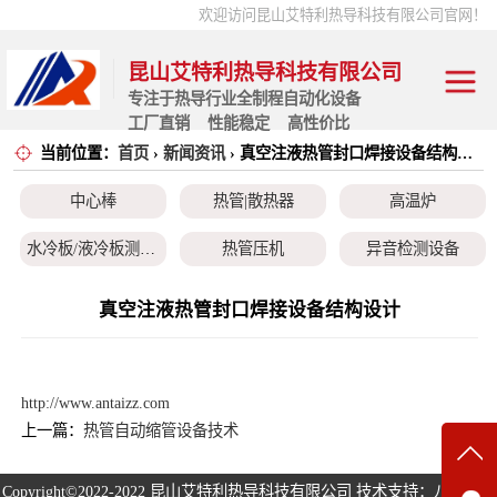
欢迎访问昆山艾特利热导科技有限公司官网！
昆山艾特利热导科技有限公司
专注于热导行业全制程自动化设备
工厂直销 性能稳定 高性价比
当前位置：
首页
›
新闻资讯
› 真空注液热管封口焊接设备结构设计
中心棒
中心棒
热管|散热器
高温炉
热管|散热器
水冷板/液冷板测试设备
热管压机
异音检测设备
高温炉
注液除水设备
热管设备
性能测试机
真空注液热管封口焊接设备结构设计
水冷板/液冷板测
焊接机系列
缩管机系列
测温机系列
试设备
热管压机
除气机系列
超导热管
http://www.antaizz.com
异音检测设备
上一篇：
热管自动缩管设备技术
在线
注液除水设备
Copyright©2022-2022
昆山艾特利热导科技有限公司
技术支持：八方资源