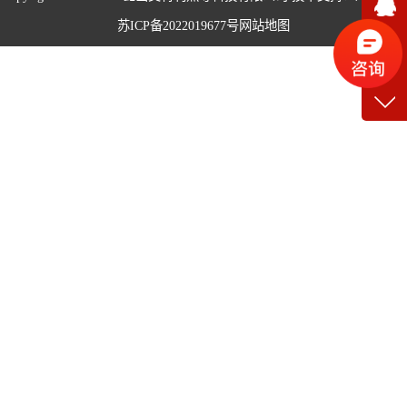
我
苏ICP备2022019677号
网站地图
热管设备
在
性能测试机
焊接机系列
缩管机系列
测温机系列
除气机系列
超导热管